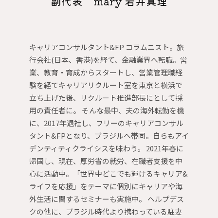
副代表 mary 岩井真理
キャリアコンサルタント&FP コラムニスト。旅
行会社(日本、香港)を経て、金融業界へ転職。営
業、教育・育成からスタートし、営業管理職経
験を経てキャリアリクルート室を東京と横浜で
立ち上げた後、リクルート推進部長にとして採
用の責任者に。 そんな最中、夫の海外転勤を機
に、2017年退社し、フリーのキャリアコンサル
タント&FPとなり、ブラジルへ帯同。自らもアイ
デンティティクライシスを味わう。 2021年春に
帰国し、現在、厚労省の就労、在職者支援を中
心に活動中。「世界中どこでも輝けるキャリア&
ライフを応援」をテーマに個別にキャリアや海
外生活に関するセミナーも実施中。 ヘルプデス
クの他に、ブラジル時代より携わっている駐妻