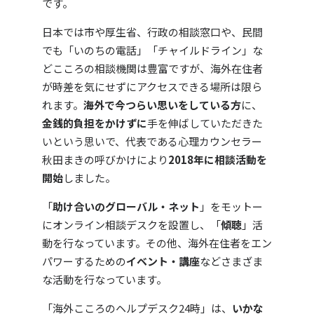
です。
日本では市や厚生省、行政の相談窓口や、民間
でも「いのちの電話」「チャイルドライン」な
どこころの相談機関は豊富ですが、海外在住者
が時差を気にせずにアクセスできる場所は限ら
れます。
海外で今つらい思いをしている方
に、
金銭的負担をかけずに
手を伸ばしていただきた
いという思いで、代表である心理カウンセラー
秋田まきの呼びかけにより
2018年に相談活動を
開始
しました。
「
助け合いのグローバル・ネット
」をモットー
にオンライン相談デスクを設置し、「
傾聴
」活
動を行なっています。その他、海外在住者をエン
パワーするための
イベント・講座
などさまざま
な活動を行なっています。
「海外こころのヘルプデスク24時」は、
いかな