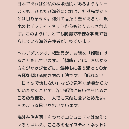
日本であれば公私の相談機関があるようなケー
スでも、ひとたび海外に出れば、相談先がある
とは限りません。海外で言葉の壁があると、現
地のセイフティ・ネットからもとりこぼされま
す。このように、とても
脆弱で不安な状況
で暮
らしている海外在住者が、多くいます。
ヘルプデスクは、相談員が、お話を「
傾聴
」す
ることをしています。「
傾聴
」とは、お話する
方を
ジャッジせずに、気持ちに寄り添って心か
ら耳を傾ける
聞き方の手法です。「眠れない」
「日本語で話しない」などの気軽な動機からお
話いただくことで、深い孤独に追いやられる
こ
ころの危機を、一人でも未然に食いとめたい
。
そのような思いを抱いています。
海外在住者同士をつなぐコミュニティは増えて
いるとはいえ、
こころのセイフティ・ネットに