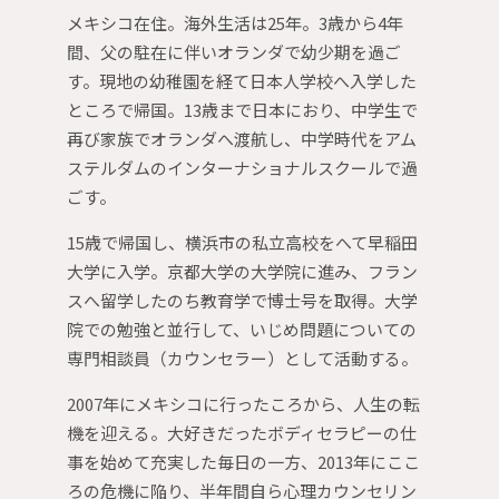
メキシコ在住。海外生活は25年。3歳から4年
間、父の駐在に伴いオランダで幼少期を過ご
す。現地の幼稚園を経て日本人学校へ入学した
ところで帰国。13歳まで日本におり、中学生で
再び家族でオランダへ渡航し、中学時代をアム
ステルダムのインターナショナルスクールで過
ごす。
15歳で帰国し、横浜市の私立高校をへて早稲田
大学に入学。京都大学の大学院に進み、フラン
スへ留学したのち教育学で博士号を取得。大学
院での勉強と並行して、いじめ問題についての
専門相談員（カウンセラー）として活動する。
2007年にメキシコに行ったころから、人生の転
機を迎える。大好きだったボディセラピーの仕
事を始めて充実した毎日の一方、2013年にここ
ろの危機に陥り、半年間自ら心理カウンセリン