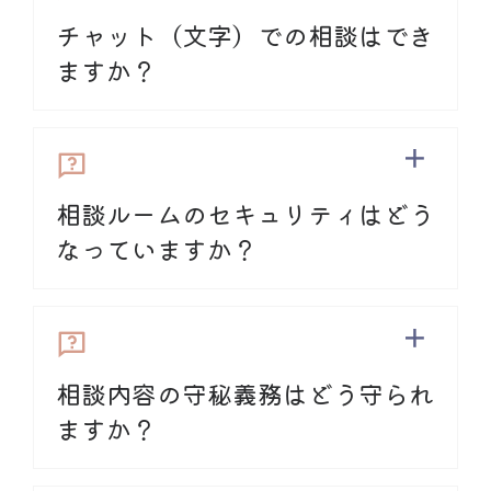
ご利用にあたっては
最低限のマナー
を守
チャット（文字）での相談はでき
別時間に他の相談員
っていただくことになって
おります。
ご
ますか？
相談の中で相談員に対する
怒りや批判
な
利用規約
どがあった場合は、
ご相談をお断りしま
す。
基本的に海外在住者による助け合いの場
メール相談
所として設けています。
ボランティア相
相談ルームのセキュリティはどう
談員がお話を伺う場所であるため、
相談
なっていますか？
者様の状況が
確実に改善
することや、
ご
希望に必ず沿う
ことは
保証できません
。
​当ヘルプデスクはWebRTCで構築された音
利用規約
声チャットサービスを使っています。アプ
リのダウンロードやアカウント作成などは
相談内容の守秘義務はどう守られ
一切不要です。ネットワーク上でデータを
送受信する通信方式（P2P）で、通信はすべ
ますか？
て暗号化される為、盗聴等はできません。
​当ヘルプデスクではご相談の録音や公表な