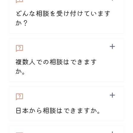
どんな相談を受け付けています
か？
恋愛・結婚
、
海外生活
などの具体的なお話
から、「
眠れない
」「
日本語で話したい
」
など、さまざまなお話が寄せられていま
複数人での相談はできます
す。
か。
「こんな些細なことで、かけていいんだろ
うか」と迷う必要はありません。言葉にで
お一人ずつ
きなかったり、もやもやしている気持ち
が、
話しているうちに出口を見つけて
ハッ
キリしてくることもあります。
日本から相談はできますか。
「
傾聴
」の研修を受けた相談員がゆっくり
時間をかけて、お気持ちに寄り添いながら
海外渡航前
帰国後
うかがいます。ホッとしていただくお手伝