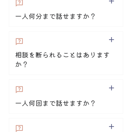
いができればと思います。
一人何分まで話せますか？
相談からあまりにかけ離れた通話はお断り
することがあります。詳しくは「
利用規
だいたいお一人のご相談につき
60分まで
を
約
」をご覧ください。
上限にさせていただいています。平均的な
通話時間は40分から60分です。
相談を断られることはあります
一回の相談デスクは開始時間から2時間のオ
か？
ープンになります。デスク終了間近で相談
をお受けした場合、その旨をお伝えするこ
規約に違反
とがございます。
例：「相談デスク終了まであと●●分にな
りますが、よろしいでしょうか？」
一人何回まで話せますか？
ヘルプデスクはボランティア相談員がお
​足りないと思われましたら、
次回の相談デ
話を伺う場所であり、
傾聴のあり方に個
スクオープン時
に再度お入りください。
人差がある
ことをご承知の上ご利用くだ
さい。