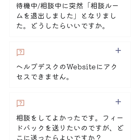
待機中/相談中に突然「相談ルー
ムを退出しました」となりまし
た。どうしたらいいですか。
1.お使いのブラウザで再読み込み（リロー
ド、リフレッシュ）が行われた可能性があ
ります。再読み込みをするとルームから退
ヘルプデスクのWebsiteにアク
室されますので、待機中/相談中は再読み込
みをしないようお願いします（Androidをご
セスできません。
お問い合わせフォーム
使用の場合、Pull to Refresh機能といっ
て、画面を下方へ引っ張って指を離すこと
で自動的に再読み込みされる機能がありま
すので、お気をつけください）。退室にな
った場合、再度入室してください。
相談をしてよかったです。フィー
ドバックを送りたいのですが、ど
こに送ったらよいですか？