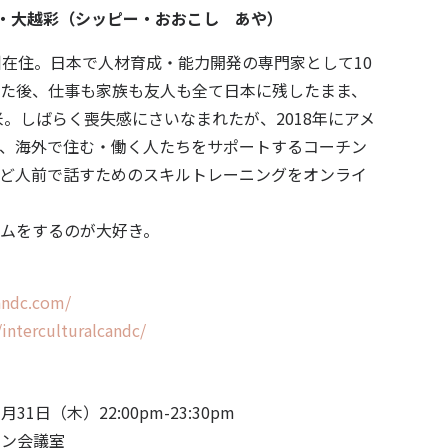
・大越彩（シッピー・おおこし あや）
州在住。日本で人材育成・能力開発の専門家として10
た後、仕事も家族も友人も全て日本に残したまま、
米。しばらく喪失感にさいなまれたが、2018年にアメ
、海外で住む・働く人たちをサポートするコーチン
ど人前で話すためのスキルトレーニングをオンライ
ムをするのが大好き。
andc.com/
interculturalcandc/
31日（木）​22:00p
m-23:30
p
m​
会議室​​