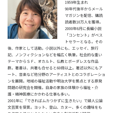
1959年生まれ
90年代後半からメール
マガジンを配信、購読
読者数10万人を獲得。
2000年6月に長編小説
「コンセント」がベス
トセラーとなる。その
後、作家として活動。小説以外にも、エッセイ、旅行
記、ノンフィクションなどを幅広く執筆。社会的な重い
テーマからＳＦ、オカルト、仏教とボーダレスな作品
群。著書は、共著も合せると60冊以上。著述以外にもア
ート、音楽など他分野のアーティストとのコラボレーショ
ンを展開。地域の福祉活動や明治大学を拠点とする原発
問題の研究会を開催。自身の家族の体験から福祉・介
護・精神医療にかかわる仕事も多い。
2001年に「できればムカつかずに生きたい」で婦人公論
文芸賞を受賞。ヨット、登山、カヌー、多くの趣味をも