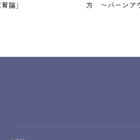
教育論」
方 〜バーンア
LINKS