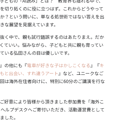
子どもの「AI読み」とは？ 教育界も揺れる中で、
を切り拓くのに役に立つはず。これからどうやって
か？という問いに、単なる処世術ではない答えを出
きな展望を見据えています。
抜く中で、親も試行錯誤するのはあたりまえ。だか
くていい。悩みながら、子どもと共に親も育ってい
ている弘田さんの目は優しいです。
』の他にも『
電車が好きな子はかしこくなる
』『
キ
もと出会い、すれ違うアート
』など、ユニークなご
回は海外在住者向けに、特別に60分のご講演を行な
ご好意により皆様から頂きました参加費を「海外こ
をヘルプデスクへご寄付いただき、活動運営費として
ました。