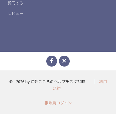
賛同する
レビュー
©
2026 by 海外こころのヘルプデスク24時
利用
規約
相談員ログイン​​