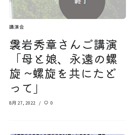
講演会
袰岩秀章さんご講演
「母と娘、永遠の螺
旋 ~螺旋を共にたど
って」
8月 27, 2022
0